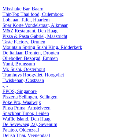
Mixshake Bar, Baarn
ThipTop Thai food, Culemborg
Lobi aan Tafel, Haarlem
Spar Korte Vondelstraat, Alkmaar
M&Z Restaurant, Den Haag
Pizza & Pasta Gabriel, Maastricht
Taste Factory, Drunen
Mountain Spring Sushi King, Ridderkerk
De Italiaan Dronten, Dronten
Oliebollen Bezorgd, Emmen
Yumi, Brunssum
Mr. Sushi, Oosterhout
Tramhuys Hoogvliet, Hoogvliet
Twiskehap, Oostzaan
-, -
EPOS, Singapore
Pizzeria Sellingen, Sellingen
Poke Pro, Waalwijk
Pinsa Prima, Amstelveen
Snackbar Timor, Leiden
Waffle Island, Den Haag
De Sevewaeg 2.0, Sevenum
Patatoo, Oldenzaal
Delish Thai, Veenendaal