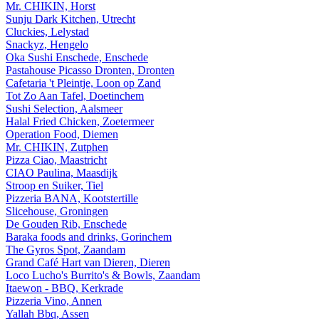
Mr. CHIKIN, Horst
Sunju Dark Kitchen, Utrecht
Cluckies, Lelystad
Snackyz, Hengelo
Oka Sushi Enschede, Enschede
Pastahouse Picasso Dronten, Dronten
Cafetaria 't Pleintje, Loon op Zand
Tot Zo Aan Tafel, Doetinchem
Sushi Selection, Aalsmeer
Halal Fried Chicken, Zoetermeer
Operation Food, Diemen
Mr. CHIKIN, Zutphen
Pizza Ciao, Maastricht
CIAO Paulina, Maasdijk
Stroop en Suiker, Tiel
Pizzeria BANA, Kootstertille
Slicehouse, Groningen
De Gouden Rib, Enschede
Baraka foods and drinks, Gorinchem
The Gyros Spot, Zaandam
Grand Café Hart van Dieren, Dieren
Loco Lucho's Burrito's & Bowls, Zaandam
Itaewon - BBQ, Kerkrade
Pizzeria Vino, Annen
Yallah Bbq, Assen