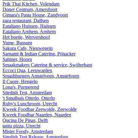
Prik Thai Kitchen, Volendam
Doner Centrum, Amersfoort
Gimara's Pasta House, Zandvoort
zaza restaurant, Dalfsen
Eataliano Huissen, Huissen
Eataliano Arnhem, Arnhem
Het boetje, Wervershoof
Yume, Bussum
Sakura Cafe, Nieuwegein
Sarnami & Indian Catering, Pijnacker
Sahiner, Hoorn
Smaakmakers Catering & service, Swifterbant
Eccoci Qua, Leeuwarden
Smashburgers Amstelveen, Amstelveen
Il Cuore, Hengelo
Lona's, Purmerend
Sitedish Test, Amsterdam
't Smulhuis Otterlo, Otterlo
Ruby's Lunchroom, Utrecht
Kweek Foodbar Zeewolde, Zeewolde
Kweek Foodbar Naarden, Naarden
Qucina De Pinas, Delft
tantu pizza, Utrecht
Mister Foody, Amsterdam
Sitedish Test Release, Amsterdam