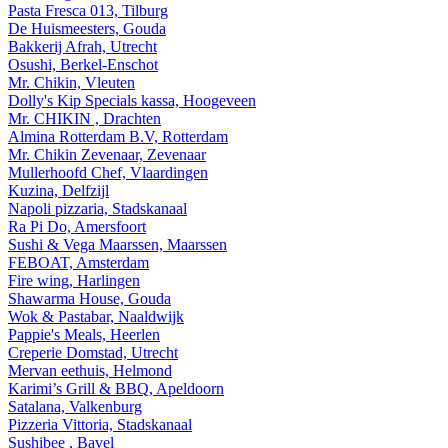
Pasta Fresca 013, Tilburg
De Huismeesters, Gouda
Bakkerij Afrah, Utrecht
Osushi, Berkel-Enschot
Mr. Chikin, Vleuten
Dolly's Kip Specials kassa, Hoogeveen
Mr. CHIKIN , Drachten
Almina Rotterdam B.V, Rotterdam
Mr. Chikin Zevenaar, Zevenaar
Mullerhoofd Chef, Vlaardingen
Kuzina, Delfzijl
Napoli pizzaria, Stadskanaal
Ra Pi Do, Amersfoort
Sushi & Vega Maarssen, Maarssen
FEBOAT, Amsterdam
Fire wing, Harlingen
Shawarma House, Gouda
Wok & Pastabar, Naaldwijk
Pappie's Meals, Heerlen
Creperie Domstad, Utrecht
Mervan eethuis, Helmond
Karimi’s Grill & BBQ, Apeldoorn
Satalana, Valkenburg
Pizzeria Vittoria, Stadskanaal
Sushibee , Bavel