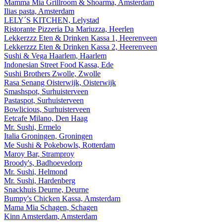
Mamma Mia Grillroom & Shoarma, Amsterdam
Ilias pasta, Amsterdam
LELY´S KITCHEN, Lelystad
Ristorante Pizzeria Da Mariuzza, Heerlen
Lekkerzzz Eten & Drinken Kassa 1, Heerenveen
Lekkerzzz Eten & Drinken Kassa 2, Heerenveen
Sushi & Vega Haarlem, Haarlem
Indonesian Street Food Kassa, Ede
Sushi Brothers Zwolle, Zwolle
Rasa Senang Oisterwijk, Oisterwijk
Smashspot, Surhuisterveen
Pastaspot, Surhuisterveen
Bowlicious, Surhuisterveen
Eetcafe Milano, Den Haag
Mr. Sushi, Ermelo
Italia Groningen, Groningen
Me Sushi & Pokebowls, Rotterdam
Maroy Bar, Stramproy
Broody's, Badhoevedorp
Mr. Sushi, Helmond
Mr. Sushi, Hardenberg
Snackhuis Deurne, Deurne
Bumpy's Chicken Kassa, Amsterdam
Mama Mia Schagen, Schagen
Kinn Amsterdam, Amsterdam