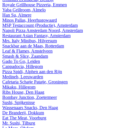
Royale Grillhouse Pizzeria, Emmen
Yaba Grillroom, Almelo
Han Su, Almere
Minos Pallas, Heerhugowaard
MSP Testaccount (Productie), Amsterdam
Napoli Pizza Amsterdam Noord, Amsterdam
Restaurant Asian Fantasy, Amsterdam
Mrs. Italy Minibus, Hilversum
Snackbar aan de Maas, Rotterdam
Leaf & Flames, Amstelveen
Smash & Slice, Zaandam
Gado To Go, Leiden
Cappadocia, Hillegom
Pizza Spidi, Alphen aan den Rijn
Medineh, Leeuwarden
Cafetaria Schatje Patatje, Groningen
Mikaku, Hillegom
Ribs House, Den Haag
Bombay Junction, Zoetermeer
Sushi, Spijkenisse
Wassenaars Snacks, Den Haag
De Branderij, Dokkum
Eat The Meat, Voorburg
Mr. Sushi, Tilburg