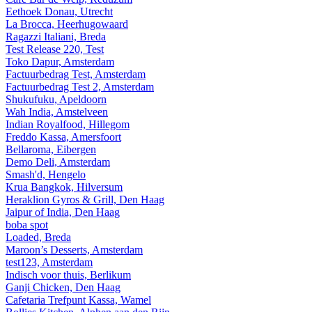
Eethoek Donau, Utrecht
La Brocca, Heerhugowaard
Ragazzi Italiani, Breda
Test Release 220, Test
Toko Dapur, Amsterdam
Factuurbedrag Test, Amsterdam
Factuurbedrag Test 2, Amsterdam
Shukufuku, Apeldoorn
Wah India, Amstelveen
Indian Royalfood, Hillegom
Freddo Kassa, Amersfoort
Bellaroma, Eibergen
Demo Deli, Amsterdam
Smash'd, Hengelo
Krua Bangkok, Hilversum
Heraklion Gyros & Grill, Den Haag
Jaipur of India, Den Haag
boba spot
Loaded, Breda
Maroon’s Desserts, Amsterdam
test123, Amsterdam
Indisch voor thuis, Berlikum
Ganji Chicken, Den Haag
Cafetaria Trefpunt Kassa, Wamel