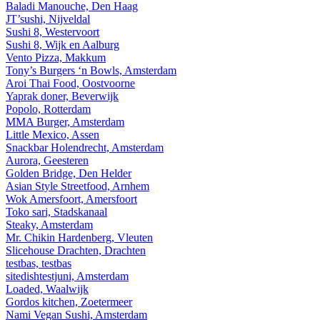
Baladi Manouche, Den Haag
JT’sushi, Nijveldal
Sushi 8, Westervoort
Sushi 8, Wijk en Aalburg
Vento Pizza, Makkum
Tony’s Burgers ‘n Bowls, Amsterdam
Aroi Thai Food, Oostvoorne
Yaprak doner, Beverwijk
Popolo, Rotterdam
MMA Burger, Amsterdam
Little Mexico, Assen
Snackbar Holendrecht, Amsterdam
Aurora, Geesteren
Golden Bridge, Den Helder
Asian Style Streetfood, Arnhem
Wok Amersfoort, Amersfoort
Toko sari, Stadskanaal
Steaky, Amsterdam
Mr. Chikin Hardenberg, Vleuten
Slicehouse Drachten, Drachten
testbas, testbas
sitedishtestjuni, Amsterdam
Loaded, Waalwijk
Gordos kitchen, Zoetermeer
Nami Vegan Sushi, Amsterdam