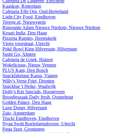
Cafetaria De Lanteern, Enschede
Kaaskop, Rotterdam
Cafetaria Effe Om, Oud-Beijerland
Light City Food, Eindhoven
Treesje.nl, Nieuwegein
Ristorante Adam Nieuwe Niedorp, Nieuwe Niedorp
Kesari India, Den Haag
Pizzeria Rumiro, Heemskerk
Visjes voorstraat, Utrecht
Poké Bowl King Hilversum, Hilversum
Sushi Go, Almere
Cafetaria de Griek, Huizen
Wokelicious, Nieuw Vennep
PLUS Kant, Den Bosch
Snackfabrique Kassa, Vianen
Willy's Verse Friet, Dronten
Snackbar 't Heike, Waalwijk
Dolly's Kip Specials, Hoogeveen
Broodjeszaak Daily fresh, Oosterhout
Golden Palace, Den Haag
Luxe Doner, Hilversum
Zaio, Amsterdam
Trucki Eindhoven, Eindhoven
Nyan Switi Roelofarendsveen, Utrecht
Pasta Spot, Groningen