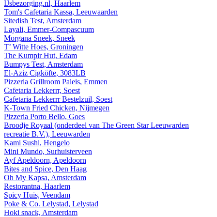
IJsbezorging.nl, Haarlem
Tom's Cafetaria Kassa, Leeuwaarden
Sitedish Test, Amsterdam
Layali, Emmer-Compascuum
Morgana Sneek, Sneek
T’ Witte Hoes, Groningen
The Kumpir Hut, Edam
Bumpys Test, Amsterdam
El-Aziz Cigköfte, 3083LB
Pizzeria Grillroom Paleis, Emmen
Cafetaria Lekkerrr, Soest
Cafetaria Lekkerrr Bestelzuil, Soest
K-Town Fried Chicken, Nijmegen
Pizzeria Porto Bello, Goes
Broodje Royaal (onderdeel van The Green Star Leeuwarden
recreatie B.V.), Leeuwarden
Kami Sushi, Hengelo
Mini Mundo, Surhuisterveen
Ayf Apeldoorn, Apeldoorn
Bites and Spice, Den Haag
Oh My Kapsa, Amsterdam
Restorantna, Haarlem
Spicy Huis, Veendam
Poke & Co. Lelystad, Lelystad
Hoki snack, Amsterdam