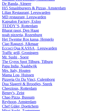
De Banda, Almere
Hi5 Smashburgers & Pizzas, Amsterdam
Lilian Restaurant, Leeuwarden
MD restaurant, Leeuwarden
Kapsalon Factory, Exloo
TEDDY’S, Rotterdam
Bharat rasoi, Den Haag
noah pizzeria, Rozenburg
Het Twentse Ros kassa, Hengelo
Ciao Ragazzi, Alkmaar
Eccoci Qua KASSA , Leeuwarden
Traffic grill, Groningen
Mr. Sushi , Soest
The Gyros Spot Tilburg, Tilburg
Papa India, Naaldwijk
Mrs. Italy, Houten
Mama Lou, Huissen
Pizzeria Oz Da Vinci, Culemborg
Dua Slagerij & Broodjes, Sneek
Cheezious, Rotterdam
Benny's, Zeist
Chao Pizza, Bussum
Reyhoon, Amsterdam
Chef Güler, Doetichem
Mirai Sushi, Zoetermeer