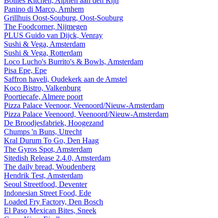
Bollies Kitchen, Alphen aan den Rijn
Panino di Marco, Arnhem
Grillhuis Oost-Souburg, Oost-Souburg
The Foodcorner, Nijmegen
PLUS Guido van Dijck, Venray
Sushi & Vega, Amsterdam
Sushi & Vega, Rotterdam
Loco Lucho's Burrito's & Bowls, Amsterdam
Pisa Epe, Epe
Saffron haveli, Oudekerk aan de Amstel
Koco Bistro, Valkenburg
Poortiecafe, Almere poort
Pizza Palace Veenoor, Veenoord/Nieuw-Amsterdam
Pizza Palace Veenoord, Veenoord/Nieuw-Amsterdam
De Broodjesfabriek, Hoogezand
Chumps 'n Buns, Utrecht
Kral Durum To Go, Den Haag
The Gyros Spot, Amsterdam
Sitedish Release 2.4.0, Amsterdam
The daily bread, Woudenberg
Hendrik Test, Amsterdam
Seoul Streetfood, Deventer
Indonesian Street Food, Ede
Loaded Fry Factory, Den Bosch
El Paso Mexican Bites, Sneek