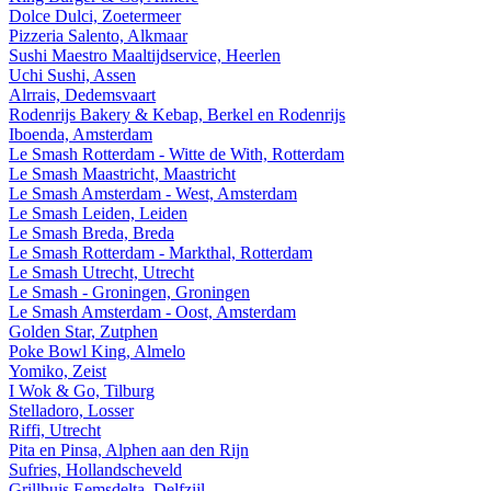
Dolce Dulci, Zoetermeer
Pizzeria Salento, Alkmaar
Sushi Maestro Maaltijdservice, Heerlen
Uchi Sushi, Assen
Alrrais, Dedemsvaart
Rodenrijs Bakery & Kebap, Berkel en Rodenrijs
Iboenda, Amsterdam
Le Smash Rotterdam - Witte de With, Rotterdam
Le Smash Maastricht, Maastricht
Le Smash Amsterdam - West, Amsterdam
Le Smash Leiden, Leiden
Le Smash Breda, Breda
Le Smash Rotterdam - Markthal, Rotterdam
Le Smash Utrecht, Utrecht
Le Smash - Groningen, Groningen
Le Smash Amsterdam - Oost, Amsterdam
Golden Star, Zutphen
Poke Bowl King, Almelo
Yomiko, Zeist
I Wok & Go, Tilburg
Stelladoro, Losser
Riffi, Utrecht
Pita en Pinsa, Alphen aan den Rijn
Sufries, Hollandscheveld
Grillhuis Eemsdelta, Delfzijl