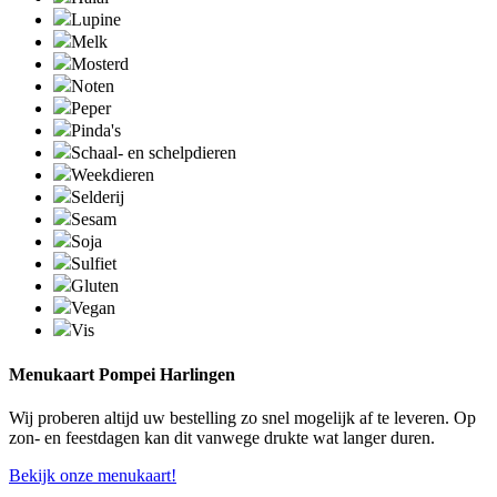
Lupine
Melk
Mosterd
Noten
Peper
Pinda's
Schaal- en schelpdieren
Weekdieren
Selderij
Sesam
Soja
Sulfiet
Gluten
Vegan
Vis
Menukaart Pompei Harlingen
Wij proberen altijd uw bestelling zo snel mogelijk af te leveren. Op
zon- en feestdagen kan dit vanwege drukte wat langer duren.
Bekijk onze menukaart!