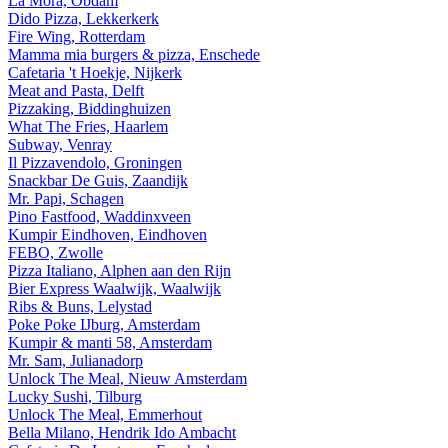
La Mora, Obdam
Dido Pizza, Lekkerkerk
Fire Wing, Rotterdam
Mamma mia burgers & pizza, Enschede
Cafetaria 't Hoekje, Nijkerk
Meat and Pasta, Delft
Pizzaking, Biddinghuizen
What The Fries, Haarlem
Subway, Venray
Il Pizzavendolo, Groningen
Snackbar De Guis, Zaandijk
Mr. Papi, Schagen
Pino Fastfood, Waddinxveen
Kumpir Eindhoven, Eindhoven
FEBO, Zwolle
Pizza Italiano, Alphen aan den Rijn
Bier Express Waalwijk, Waalwijk
Ribs & Buns, Lelystad
Poke Poke IJburg, Amsterdam
Kumpir & manti 58, Amsterdam
Mr. Sam, Julianadorp
Unlock The Meal, Nieuw Amsterdam
Lucky Sushi, Tilburg
Unlock The Meal, Emmerhout
Bella Milano, Hendrik Ido Ambacht