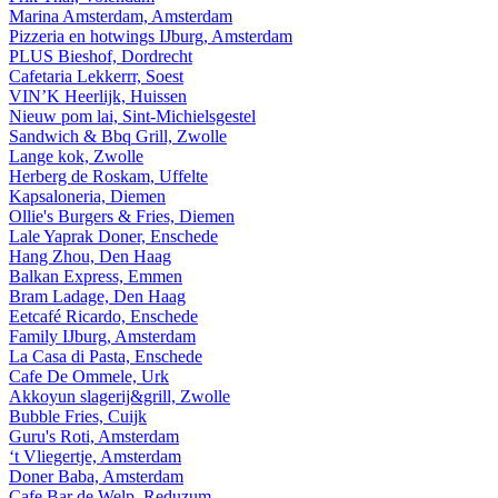
Marina Amsterdam, Amsterdam
Pizzeria en hotwings IJburg, Amsterdam
PLUS Bieshof, Dordrecht
Cafetaria Lekkerrr, Soest
VIN’K Heerlijk, Huissen
Nieuw pom lai, Sint-Michielsgestel
Sandwich & Bbq Grill, Zwolle
Lange kok, Zwolle
Herberg de Roskam, Uffelte
Kapsaloneria, Diemen
Ollie's Burgers & Fries, Diemen
Lale Yaprak Doner, Enschede
Hang Zhou, Den Haag
Balkan Express, Emmen
Bram Ladage, Den Haag
Eetcafé Ricardo, Enschede
Family IJburg, Amsterdam
La Casa di Pasta, Enschede
Cafe De Ommele, Urk
Akkoyun slagerij&grill, Zwolle
Bubble Fries, Cuijk
Guru's Roti, Amsterdam
‘t Vliegertje, Amsterdam
Doner Baba, Amsterdam
Cafe Bar de Welp, Reduzum