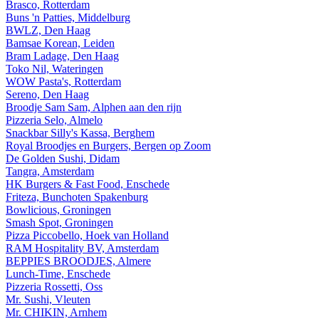
Brasco, Rotterdam
Buns 'n Patties, Middelburg
BWLZ, Den Haag
Bamsae Korean, Leiden
Bram Ladage, Den Haag
Toko Nil, Wateringen
WOW Pasta's, Rotterdam
Sereno, Den Haag
Broodje Sam Sam, Alphen aan den rijn
Pizzeria Selo, Almelo
Snackbar Silly's Kassa, Berghem
Royal Broodjes en Burgers, Bergen op Zoom
De Golden Sushi, Didam
Tangra, Amsterdam
HK Burgers & Fast Food, Enschede
Friteza, Bunchoten Spakenburg
Bowlicious, Groningen
Smash Spot, Groningen
Pizza Piccobello, Hoek van Holland
RAM Hospitality BV, Amsterdam
BEPPIES BROODJES, Almere
Lunch-Time, Enschede
Pizzeria Rossetti, Oss
Mr. Sushi, Vleuten
Mr. CHIKIN, Arnhem