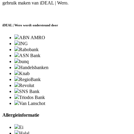
gebruik maken van iDEAL | Wero.
iDEAL | Wero wordt ondersteund door
ABN AMRO
ING
Rabobank
ASN Bank
bunq
Handelsbanken
Knab
RegioBank
Revolut
SNS Bank
Triodos Bank
Van Lanschot
Allergieinformatie
Ei
Halal