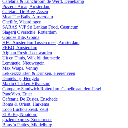
Cafetaria & Lunchroom de Werft, Denekamp
Pizzeria Amar, Amsterdam
Cafetaria De Bree, Assen
Meat The Balls, Amsterdam
Cheflife, Vlaardingen
SARAS VJP Sri Lankan Food, Castricum
Slagerij Overschie, Rotterdam
Goudse Bite, Gouda
HFC Amsterdam Tussen meer, Amsterdam
FEBO, Amsterdam
Afghan Fresh, Leeuwarden
Uit en Thuis, Wijk bij duurstede
Lemmetje, Nieuwegein
Max Wraps, Venray
Lekkerzzz Eten & Drinken, Heerenveen
Daniëls Ijs, Hengelo
Maxin Chicken Hilversum
Company Sandwich Rotterdam, Capelle aan den IJssel
PaneVivo, Enter
Cafetaria De Zusjes, Enschede
Roma & Orient, Harkema
Loco Lucho's Zeist, Zeist
El BaBa, Nootdorp
gozlemexpress, Zoetermeer
Buns 'n Patties, Middelburg