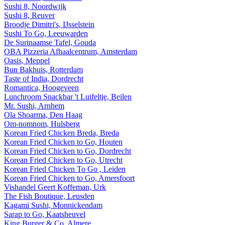
Sushi 8, Noordwijk
Sushi 8, Reuver
Broodje Dimitri's, IJsselstein
Sushi To Go, Leeuwarden
De Surinaamse Tafel, Gouda
OBA Pizzeria Afhaalcentrum, Amsterdam
Oasis, Meppel
Bun Bakhuis, Rotterdam
Taste of India, Dordrecht
Romantica, Hoogeveen
Lunchroom Snackbar 't Luifeltje, Beilen
Mr. Sushi, Arnhem
Ola Shoarma, Den Haag
Om-nomnom, Hulsberg
Korean Fried Chicken Breda, Breda
Korean Fried Chicken to Go, Houten
Korean Fried Chicken to Go, Dordrecht
Korean Fried Chicken to Go, Utrecht
Korean Fried Chicken To Go , Leiden
Korean Fried Chicken to Go, Amersfoort
Vishandel Geert Koffeman, Urk
The Fish Boutique, Leusden
Kagami Sushi, Monnickendam
Sarap to Go, Kaatsheuvel
King Burger & Co, Almere