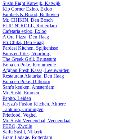
Sushi Eight Katwijk, Katwijk
Kip Corner Exloo, Exloo
Bubbels & Brood, Bilthoven
Mr. CHIKIN, Den Bosch
FLIP 'N' ROLL, Rotterdam
Cafetaria exloo, Exloo
A Ora Pizza, Den Haag
Fri-Chiks, Den Haag
Pardesi Kitchen, Spijkenisse
Buns en frites, Voorburg
The Greek Grill, Brunssum
Boba en Poke, Krommenie
Afghan Fresh Kassa, Leeuwarden
Restaurant Alaturka, Den Haag
Boba en Poke, Uithoorn
Sam's keuken, Amsterdam
Mr. Sushi, Emmen
Papito, Leiden
Jaryza's Fusion Kitchen, Almere
Tantunio, Groningen
Frietfood, Veghel
Mr. Sushi Veenendaal, Veenendaal
FEBO, Zwolle
Saifu Sushi, Nijkerk
Bram Ladage, Rotterdam