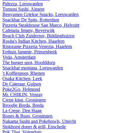
Pidezza, Leeuwarden
Tomoni Sushi, Almere
Benyamen Griekse Snacks, Leeuwarden
Snackbar De Spits, Rotterdam
Pizzeria Steakhouse San Marco, Helvoirt
Cafetaria Jimmy, Beverwijk
Beach Club Zuiderzee, Biddinghuizen
Rosita's Indian Kitchen, Haarlem
Ristorante Pizzeria Venezia, Haarlem
Eethuis Jammie, Prinsenbeek
Veda, Amsterdam
The burger spot, Hoofddorp
Snackbar montana, Leeuwarden
't Koffiespoor, Rhenen
Osaka Kitchen, Leek
De Cateraar, Gulpen
Poke2Go, Helmond
Mr. CHIKIN, Venray
Crepe king, Groningen
Broodje Breda, Breda
La Crepe, Den Haag
Bones & Buns, Groningen
Nakama Sushi and Pokebowls, Utrecht
Stokhorst doner & grill, Enschede
Prik Thai, Volendam