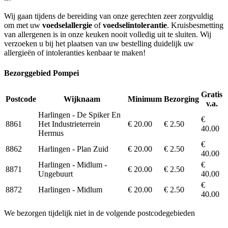
Wij gaan tijdens de bereiding van onze gerechten zeer zorgvuldig
om met uw
voedselallergie
of
voedselintolerantie
. Kruisbesmetting
van allergenen is in onze keuken nooit volledig uit te sluiten. Wij
verzoeken u bij het plaatsen van uw bestelling duidelijk uw
allergieën of intoleranties kenbaar te maken!
Bezorggebied Pompei
Gratis
Postcode
Wijknaam
Minimum
Bezorging
v.a.
Harlingen - De Spiker En
€
8861
Het Industrieterrein
€ 20.00
€ 2.50
40.00
Hermus
€
8862
Harlingen - Plan Zuid
€ 20.00
€ 2.50
40.00
Harlingen - Midlum -
€
8871
€ 20.00
€ 2.50
Ungebuurt
40.00
€
8872
Harlingen - Midlum
€ 20.00
€ 2.50
40.00
We bezorgen tijdelijk niet in de volgende postcodegebieden