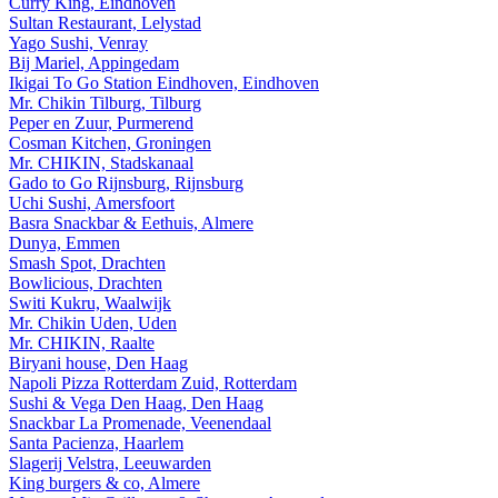
Curry King, Eindhoven
Sultan Restaurant, Lelystad
Yago Sushi, Venray
Bij Mariel, Appingedam
Ikigai To Go Station Eindhoven, Eindhoven
Mr. Chikin Tilburg, Tilburg
Peper en Zuur, Purmerend
Cosman Kitchen, Groningen
Mr. CHIKIN, Stadskanaal
Gado to Go Rijnsburg, Rijnsburg
Uchi Sushi, Amersfoort
Basra Snackbar & Eethuis, Almere
Dunya, Emmen
Smash Spot, Drachten
Bowlicious, Drachten
Switi Kukru, Waalwijk
Mr. Chikin Uden, Uden
Mr. CHIKIN, Raalte
Biryani house, Den Haag
Napoli Pizza Rotterdam Zuid, Rotterdam
Sushi & Vega Den Haag, Den Haag
Snackbar La Promenade, Veenendaal
Santa Pacienza, Haarlem
Slagerij Velstra, Leeuwarden
King burgers & co, Almere